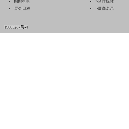
组织机构
>
合作媒体
展会日程
>
展商名录
2026杭州国际
19005287号-4